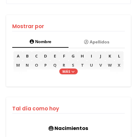
Mostrar por
Nombre
Apellidos
A
B
C
D
E
F
G
H
I
J
K
L
M
N
O
P
Q
R
S
T
U
V
W
X
MÁS
Y
Z
Tal día como hoy
🎂 Nacimientos